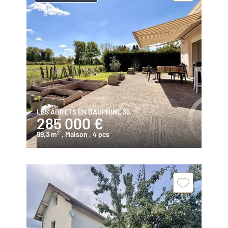
LES ABRETS EN DAUPHINE 38
285 000 €
2
99,3 m
, Maison
, 4 pcs