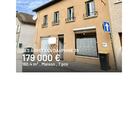
LES ABRETS EN DAUPHINE 38
179 000 €
2
160,4 m
, Maison
, 7 pcs