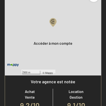
Parlons de vous, parlons biens
Votre compte :
Accéder à mon compte
500 m
©
Mappy
Votre agence est notée
Achat
Location
Vente
Gestion
9,2
/
10
9,1/10