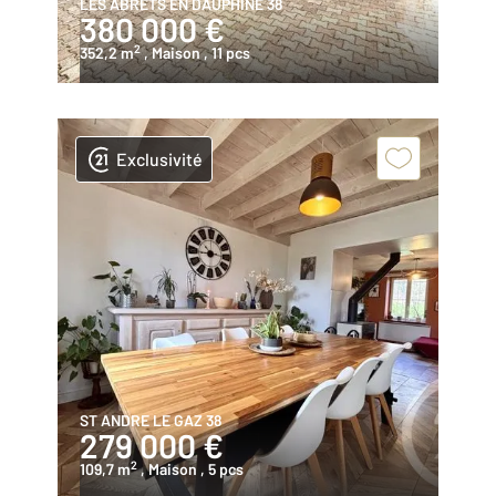
LES ABRETS EN DAUPHINE 38
380 000 €
2
352,2 m
, Maison
, 11 pcs
Exclusivité
ST ANDRE LE GAZ 38
279 000 €
2
109,7 m
, Maison
, 5 pcs