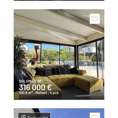
DOLOMIEU 38
316 000 €
2
100,6 m
, Maison
, 4 pcs
Exclusivité