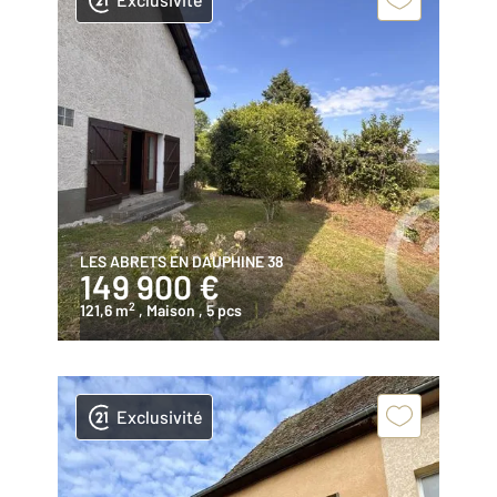
LES ABRETS EN DAUPHINE 38
149 900 €
2
121,6 m
, Maison
, 5 pcs
Exclusivité