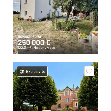
ROMAGNIEU 38
250 000 €
2
122,3 m
, Maison
, 4 pcs
Exclusivité