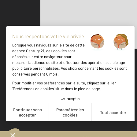
Parlons de vous, parlons biens
500 m
©
Mappy
Votre agence est notée
Achat
Location
Vente
Gestion
9,2
/
10
9,1/10