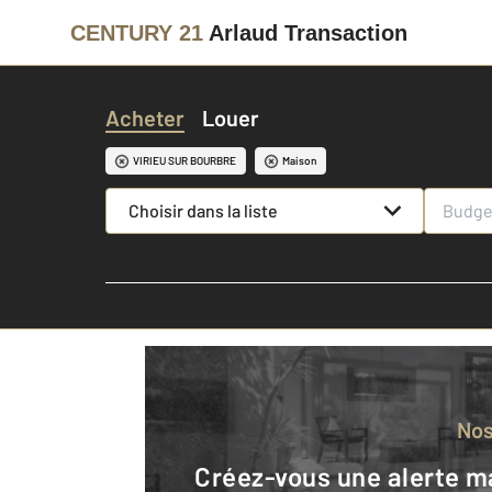
CENTURY 21
Arlaud Transaction
Acheter
Louer
VIRIEU SUR BOURBRE
Maison
Choisir dans la liste
No
Créez-vous une alerte mail pour être averti quand une annonce est en ligne et consultez la