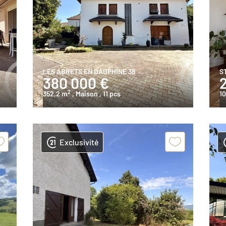
LES ABRETS EN DAUPHINE 38
S
380 000 €
2
352,2 m
, Maison
, 11 pcs
10
Exclusivité