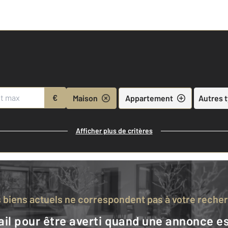
€
Maison
Appartement
Autres 
Afficher plus de critères
s biens actuels ne correspondent pas à votre reche