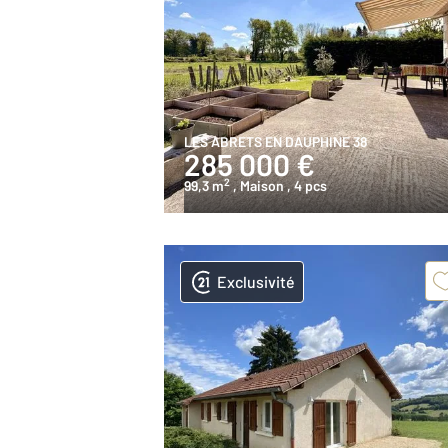
LES ABRETS EN DAUPHINE 38
285 000 €
2
99,3 m
, Maison
, 4 pcs
Exclusivité