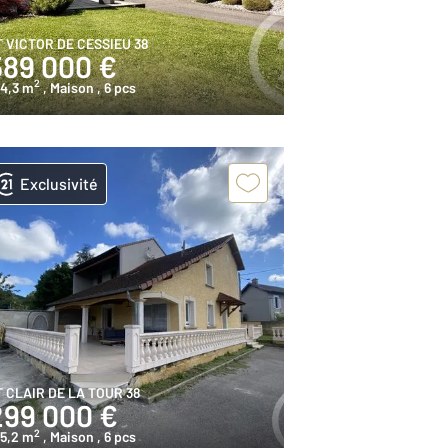
T VICTOR DE CESSIEU 38
589 000 €
2
44,3 m
, Maison
, 6 pcs
Exclusivité
T CLAIR DE LA TOUR 38
299 000 €
2
25,2 m
, Maison
, 6 pcs