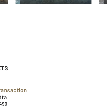
ETS
ransaction
tta
8490