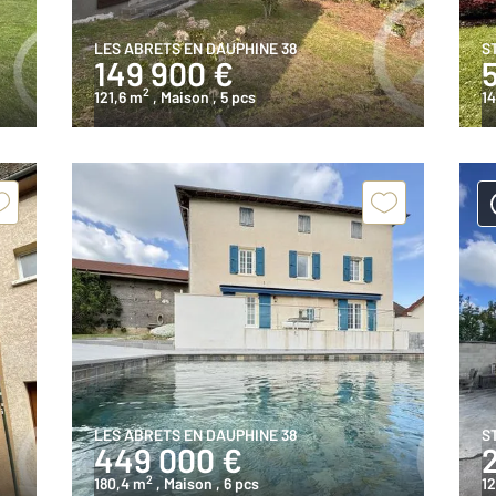
LES ABRETS EN DAUPHINE 38
S
149 900 €
2
121,6 m
, Maison
, 5 pcs
1
LES ABRETS EN DAUPHINE 38
S
449 000 €
2
180,4 m
, Maison
, 6 pcs
1