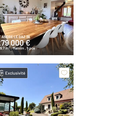
T ANDRE LE GAZ 38
279 000 €
2
9,7 m
, Maison
, 5 pcs
Exclusivité