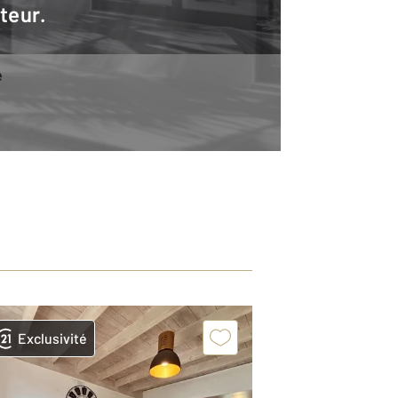
teur.
e
Exclusivité