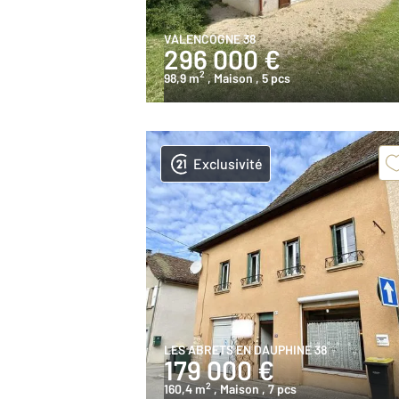
VALENCOGNE 38
296 000 €
2
98,9 m
, Maison
, 5 pcs
Exclusivité
LES ABRETS EN DAUPHINE 38
179 000 €
2
160,4 m
, Maison
, 7 pcs