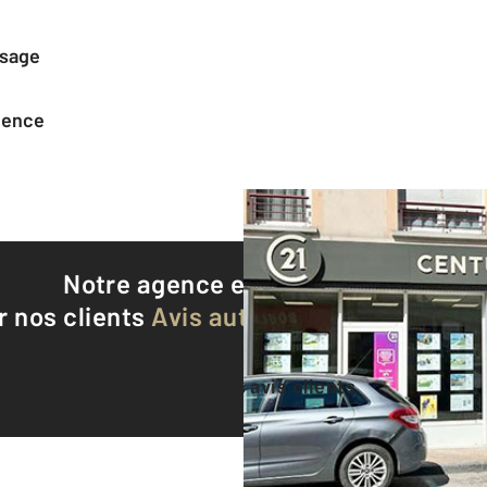
ssage
agence
Notre agence est notée
9,2/10
r nos clients
Avis authentifiés par Qualite
Voir tous les avis clients