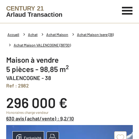
CENTURY 21
Arlaud Transaction
Accueil
Achat
Achat Maison
Achat Maison Isere (38)
Achat Maison VALENCOGNE (38730)
Maison à vendre
2
5 pièces - 98,85 m
VALENCOGNE - 38
Ref : 2982
296 000 €
Honoraires charge vendeur
630 avis (achat/vente) : 9,2/10
Exclusivité