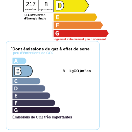
217
8
2
2
kWh/m
.an
kg CO
/m
.an
2
114 kWh/m²/an
d'énergie finale
logement extrêmement peu performant
Dont émissions de gaz à effet de serre
*
peu d'émissions de CO2
8
kgCO
/m
.an
2
2
Émissions de CO2 très importantes