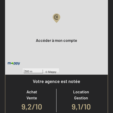
Parlons de vous, parlons biens
Votre compte :
Accéder à mon compte
500 m
©
Mappy
Votre agence est notée
Achat
Location
Vente
Gestion
9,2
/
10
9,1/10