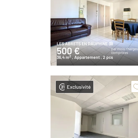
LES ABRETS EN DAUPHINE 38
500 €
par mois charge
comprises
2
36,4 m
, Appartement
, 2 pcs
Exclusivité