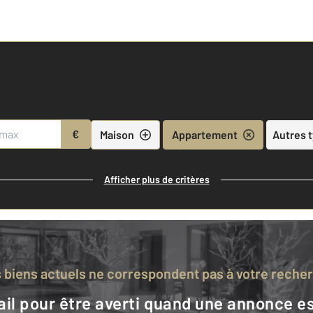
€
Maison
Appartement
Autres 
Afficher plus de critères
s biens actuels ne correspondent pas à votre reche