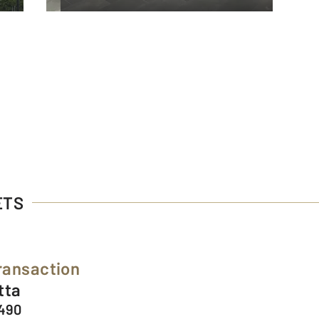
ETS
ransaction
tta
8490