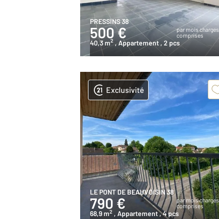
PRESSINS 38
500 €
par mois charge
comprises
2
40,3 m
, Appartement
, 2 pcs
Exclusivité
LE PONT DE BEAUVOISIN 38
790 €
par mois charge
comprises
2
68,9 m
, Appartement
, 4 pcs