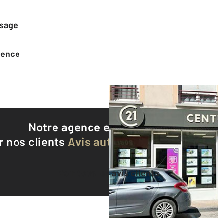
ssage
agence
Notre agence est notée
9,2/10
r nos clients
Avis authentifiés par Qualite
Voir tous les avis clients