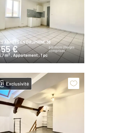
ES ABRETS EN DAUPHINE 38
355 €
par mois charges
comprises
2
3,7 m
, Appartement
, 1 pc
Exclusivité