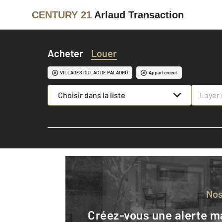
CENTURY 21
Arlaud Transaction
Acheter
Louer
VILLAGES DU LAC DE PALADRU
Appartement
Choisir dans la liste
No
Créez-vous une alerte mail pour être averti quand une annonce est en ligne et consultez la