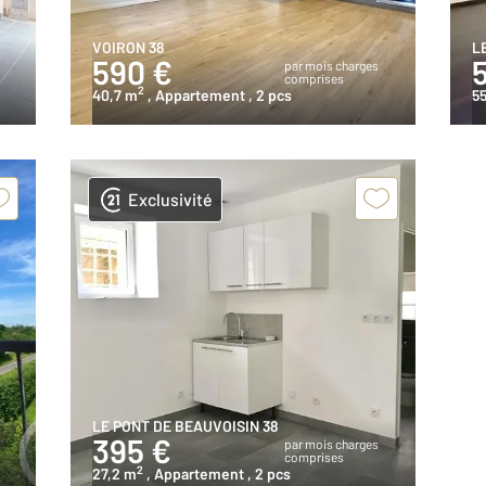
VOIRON 38
L
590 €
s
par mois charges
comprises
2
40,7 m
, Appartement
, 2 pcs
5
Exclusivité
LE PONT DE BEAUVOISIN 38
395 €
s
par mois charges
comprises
2
27,2 m
, Appartement
, 2 pcs