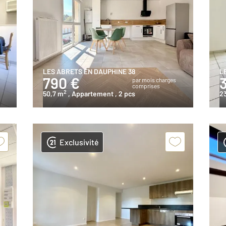
LES ABRETS EN DAUPHINE 38
L
790 €
s
par mois charges
comprises
2
50,7 m
, Appartement
, 2 pcs
2
Exclusivité