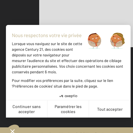
Parlons de vous, parlons biens
500 m
©
Mappy
Votre agence est notée
Achat
Location
Vente
Gestion
9,2
/
10
9,1/10