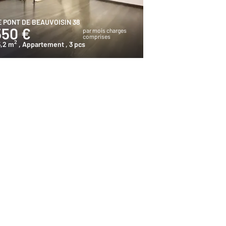
E PONT DE BEAUVOISIN 38
550 €
par mois charges
comprises
2
5,2 m
, Appartement
, 3 pcs