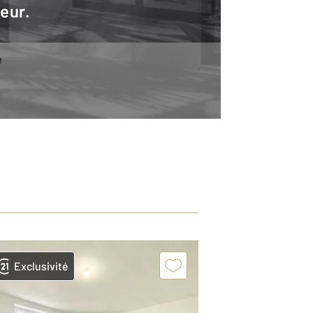
teur.
e
Exclusivité