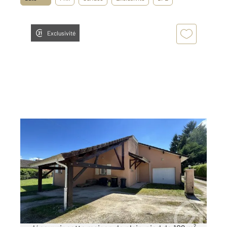
Exclusivité
LES AVENIERES VEYRINS THUELLIN 38
2
102,38 m
, 4 pièces
Ref : 3570
Maison à vendre
265 000 €
Sur la commune des Avenières, venez