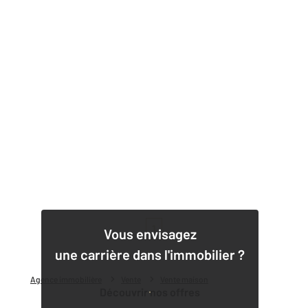
1
Vous envisagez
une carrière dans l'immobilier ?
Agence immobilière
Vente
Vente maison
Découvrir nos offres