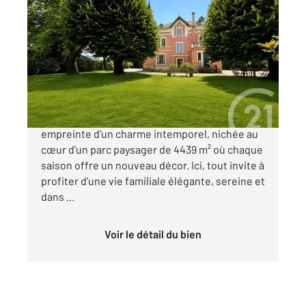
LES AVENIERES VEYRINS THUELLIN 38
2
290 m
, 12 pièces
Ref : 3388
Maison à vendre
690 000 €
Somptueuse maison bourgeoise de 1900,
empreinte d'un charme intemporel, nichée au
cœur d'un parc paysager de 4439 m² où chaque
saison offre un nouveau décor. Ici, tout invite à
profiter d'une vie familiale élégante, sereine et
dans ...
Voir le détail du bien