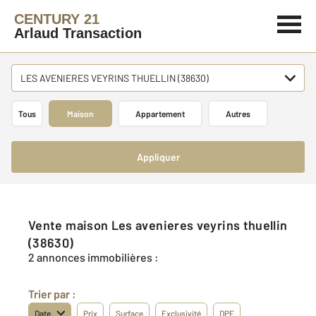
CENTURY 21
Arlaud Transaction
LES AVENIERES VEYRINS THUELLIN (38630)
Tous
Maison
Appartement
Autres
Appliquer
Vente maison Les avenieres veyrins thuellin
(38630)
2 annonces immobilières :
Trier par :
Date
Prix
Surface
Exclusivité
DPE