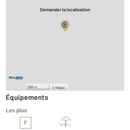
Demander la localisation
Vue globale
2
Surface totale : 104,2 m
2
Surface habitable : 85,0 m
Type d'appartement : T4
Étage : Rez-de-chaussée
Nombre de pièces : 4
[Voir le détail]
Année construction : 2027
500 m
©
Mappy
Équipements
Les plus
P