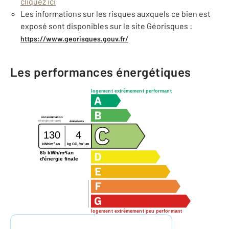
cliquez ici
Les informations sur les risques auxquels ce bien est
exposé sont disponibles sur le site Géorisques :
https://www.georisques.gouv.fr/
Les performances énergétiques
logement extrêmement performant
consommation
(énergie primaire)
émissions
130
4
2
2
kg CO
/m
.an
kWh/m
.an
2
65 kWh/m²/an
d'énergie finale
logement extrêmement peu performant