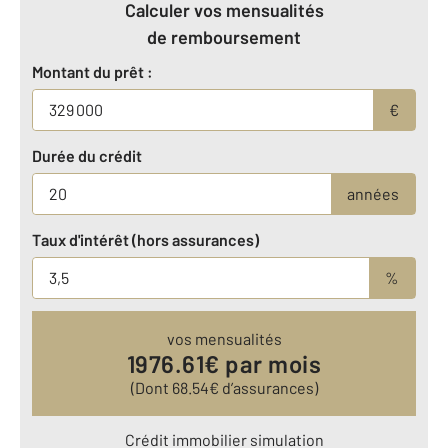
Calculer vos mensualités
de remboursement
Montant du prêt :
€
Durée du crédit
années
Taux d'intérêt (hors assurances)
%
vos mensualités
1976.61
€ par mois
(Dont
68.54
€ d’assurances)
Crédit immobilier simulation