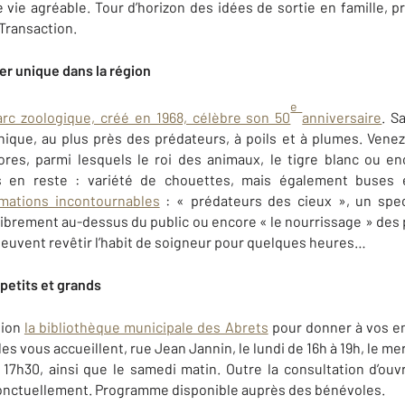
 vie agréable. Tour d’horizon des idées de sortie en famille, p
Transaction.
er unique dans la région
e
rc zoologique, créé en 1968, célèbre son 50
anniversaire
. S
ique, au plus près des prédateurs, à poils et à plumes. Venez
res, parmi lesquels le roi des animaux, le tigre blanc ou en
as en reste : variété de chouettes, mais également buses 
mations incontournables
: « prédateurs des cieux », un spe
librement au-dessus du public ou encore « le nourrissage » des p
 peuvent revêtir l’habit de soigneur pour quelques heures…
 petits et grands
tion
la bibliothèque municipale des Abrets
pour donner à vos en
es vous accueillent, rue Jean Jannin, le lundi de 16h à 19h, le mer
t 17h30, ainsi que le samedi matin. Outre la consultation d’ou
ponctuellement. Programme disponible auprès des bénévoles.