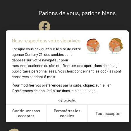
Parlons de vous, parlons biens
Votre agence est notée
Achat
Location
Vente
Gestion
9,2
/
10
9,1/10