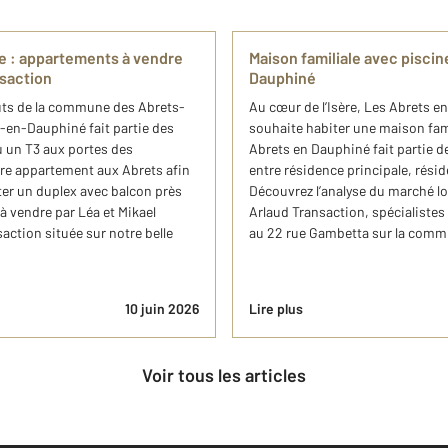
e ​: appartements à vendre
Maison familiale avec pisci
nsaction
Dauphiné
uts de la commune des Abrets​-
Au cœur de l’Isère, Les Abrets 
-en​-Dauphiné fait partie des
souhaite habiter une maison fami
u un T3 aux portes des
Abrets en Dauphiné fait partie d
re appartement aux Abrets afin
entre résidence principale, rési
ter un duplex avec balcon près
Découvrez l’analyse du marché l
à vendre par Léa et Mikael
Arlaud Transaction, spécialistes 
ction située sur notre belle
au 22 rue Gambetta sur la comm
10 juin 2026
Lire plus
Voir tous les articles